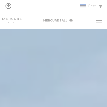
Eesti
MERCURE TALLINN