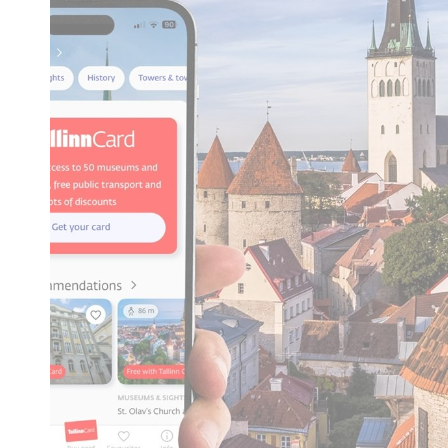
Vajal
Vajalikud küpsi
sisselogimine v
Ni
wpml_browser_
_icl_current_
_icl_visitor_la
Eeli
Eelistusküpsise
sisaldada kasut
N
_AccorTracki
_deCookiesC