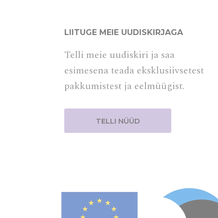
YSC
LIITUGE MEIE UUDISKIRJAGA
_ga_7GVRJ3
Telli meie uudiskiri ja saa
_ga
esimesena teada eksklusiivsetest
pakkumistest ja eelmüügist.
Turun
Turundusküpsise
käitumist ja ha
Nimi
_gcl_au
Goo
Rekla
Andke nõusolek