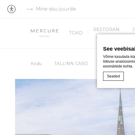
Mine sisu juurde
RESTORAN
TOAD
JA BAAR
See veebisa
Võime kasutada küp
liikluse analüüsimis
Kodu
TALLINN CARD
eesmärkide kohta.
Seaded
Küpsiste deklarat
Mis on küp
Küpsised on vä
kõigi küpsistega
Küpsiste poliiti