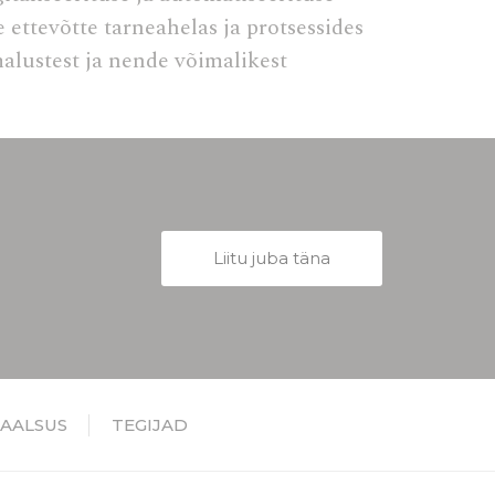
 ettevõtte tarneahelas ja protsessides
Kestus
alustest ja nende võimalikest
90 päevadel
Kestus
90 päevadel
Liitu juba täna
JAALSUS
TEGIJAD