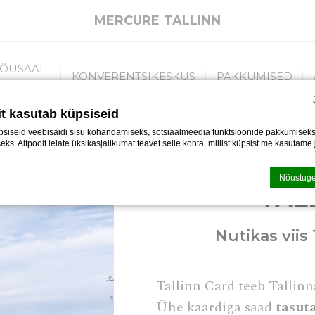
MERCURE TALLINN
JÕUSAAL
KONVERENTSIKESKUS
PAKKUMISED
JA SAUN
it kasutab küpsiseid
siseid veebisaidi sisu kohandamiseks, sotsiaalmeedia funktsioonide pakkumiseks 
eks. Altpoolt leiate üksikasjalikumat teavet selle kohta, millist küpsist me kasutame
Nõustuge
TAL
sioon
d-edge Macaron CMP
. Last update: 2023-05-09.
Nutikas viis
sised?
ikesed tekstiteabe killud, mida veebisait kasutab kasutajakogemuse parandamise
 või valige, milliseid kategooriaid soovite lubada.
Tallinn Card teeb Tallinn
ka
Ühe kaardiga saad
tasut