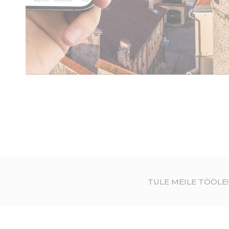
_deCountryR
_deCookiesCo
_deCookiesCo
fb_cookie_la
Stati
TULE MEILE TÖÖLE!
Seda tüüpi küp
statistikat koond
Nimi
VISITOR_INF