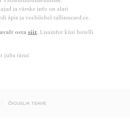
sti Vabaõhumuuseumisse.
jad ja värske info on alati
Seanss
i äpis ja veebilehel tallinncard.ee.
avalt osta
siit
.
Lisainfot küsi hotelli
Seanss
Seanss
t juba täna!
Seanss
ÕIGUSLIK TEAVE
analüüsida
Kestus
ith
6 kuud