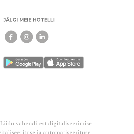
m
Seanss
JÄLGI MEIE HOTELLI
te
1
aastal
te
1
aastal
da tema
Kestus
90 päevadel
iidu vahenditest digitaliseerimise
gitaliseerituse ja automatiseerituse