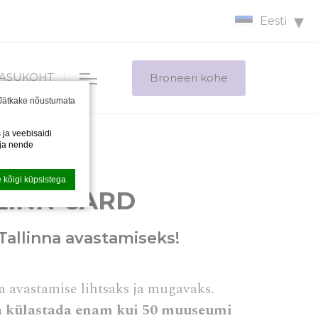
Eesti
ASUKOHT
Broneeri kohe
Jätkake nõustumata
ja veebisaidi
 ja nende
 kõigi küpsistega
LINN CARD
 Tallinna avastamiseks!
ks. Nõustuge
a avastamise lihtsaks ja mugavaks.
a külastada enam kui 50 muuseumi