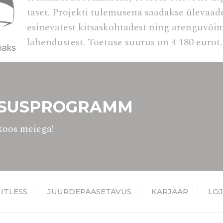
taset. Projekti tulemusena saadakse ülevaade
ettenägija
Eesmärk
esinevatest kitsaskohtadest ning arenguvõim
gle AdSense
Used for experiments with advertisement efficiency across websites
lahendustest. Toetuse suurus on 4 180 eurot.
pärastatud kuulutused
ele isikutele isikupärastatud reklaamide jaoks nõusolek
ettenägija
Eesmärk
LSUSPROGRAMM
gle AdSense
Used for experiments with advertisement efficiency across websites
oos meiega!
ik
Vähem detaile
MITLESS
JUURDEPÄÄSETAVUS
KARJÄÄR
LO