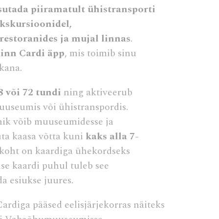
sutada piiramatult ühistransporti
kskursioonidel,
ivaatset ala
restoranides ja mujal linnas
.
linn Cardi äpp
, mis toimib sinu
ikana.
8 või 72 tundi
ning aktiveerub
uuseumis või ühistranspordis.
ik võib muuseumidesse ja
uta kaasa võtta kuni
kaks alla 7-
ivad nad
skoht on kaardiga ühekordseks
lse kaardi puhul tuleb see
Kestus
da esiukse juures.
30
the
päevadel
Cardiga pääsed eelisjärjekorras näiteks
Seanss